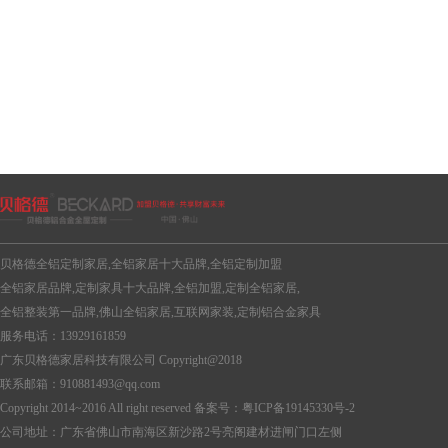
贝格德全铝定制家居,全铝家居十大品牌,全铝定制加盟
全铝家居品牌,定制家具十大品牌,全铝加盟,定制全铝家居,
全铝整装第一品牌,佛山全铝家居,互联网家装,定制铝合金家具
服务电话：13929161859
广东贝格德家居科技有限公司 Copyright@2018
联系邮箱：910881493@qq.com
Copyright 2014~2016 All right reserved 备案号：
粤ICP备19145330号-2
公司地址：广东省佛山市南海区新沙路2号亮阁建材进闸门口左侧