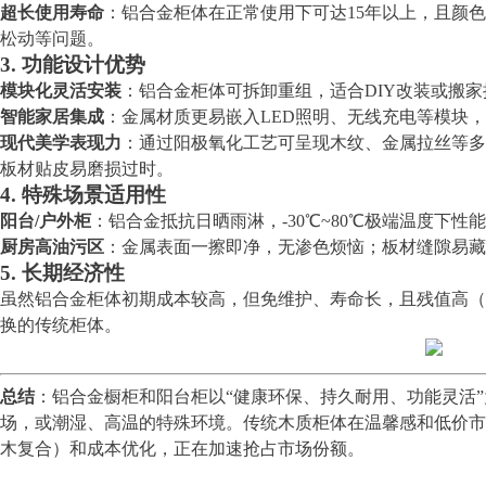
超长使用寿命
：铝合金柜体在正常使用下可达15年以上，且颜色
松动等问题。
3. 功能设计优势
模块化灵活安装
：铝合金柜体可拆卸重组，适合DIY改装或搬
智能家居集成
：金属材质更易嵌入LED照明、无线充电等模块
现代美学表现力
：通过阳极氧化工艺可呈现木纹、金属拉丝等多
板材贴皮易磨损过时。
4. 特殊场景适用性
阳台/户外柜
：铝合金抵抗日晒雨淋，-30℃~80℃极端温度下
厨房高油污区
：金属表面一擦即净，无渗色烦恼；板材缝隙易藏
5. 长期经济性
虽然铝合金柜体初期成本较高，但免维护、寿命长，且残值高（
换的传统柜体。
总结
：铝合金橱柜和阳台柜以“健康环保、持久耐用、功能灵活
场，或潮湿、高温的特殊环境。传统木质柜体在温馨感和低价市
木复合）和成本优化，正在加速抢占市场份额。