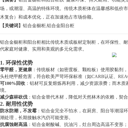
场，或潮湿、高温的特殊环境。传统木质柜体在温馨感和低价市
木复合）和成本优化，正在加速抢占市场份额。
【关键词】
铝合金橱柜,铝合金阳台柜
铝合金橱柜和阳台柜相比传统木质或板材定制柜，在环保性、耐
代家庭对健康、实用和美观的多元化需求。
1. 环保性优势
零甲醛，更健康
：传统板材（如密度板、颗粒板）使用胶黏剂，
头杜绝甲醛危害，符合欧美严苛环保标准（如CARB认证、REA
可100%回收
：铝材可反复熔炼再利用，减少资源浪费；而木质
境。
减少森林砍伐
：铝合金替代木材，降低对天然林木的依赖，契合
2. 耐用性优势
防水防潮，不发霉
：铝合金完全不怕水，在厨房、阳台等潮湿环
潮处理，长期接触水汽仍可能变形。
抗腐蚀耐高温
：铝合金耐酸碱、抗油污，灶台周边高温不变形；